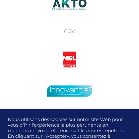
CGV
Nous utilisons des cookies sur notre site Web pour
vous offrir l'expérience la plus pertinente en
mémorisant vos préférences et les visites répétées.
© Copyright
2026 |
Technicom Formation®
| Tous droits
En cliquant sur «Accepter», vous consentez à